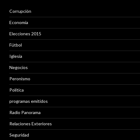
h
i
Corrupción
v
o
Economía
s
Elecciones 2015
Fútbol
Iglesia
Negocios
Peronismo
Política
programas emitidos
Radio Panorama
Relaciones Exteriores
Seguridad