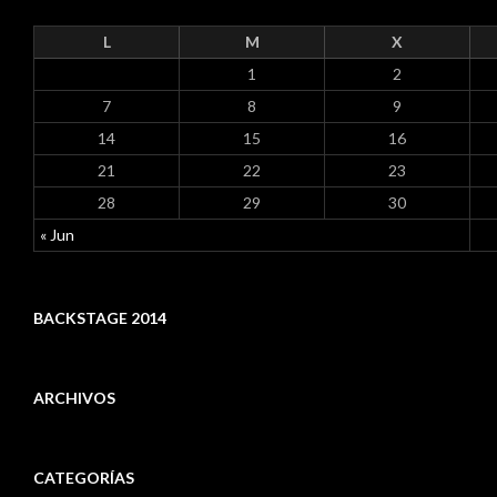
L
M
X
1
2
7
8
9
14
15
16
21
22
23
28
29
30
« Jun
BACKSTAGE 2014
ARCHIVOS
A
r
CATEGORÍAS
c