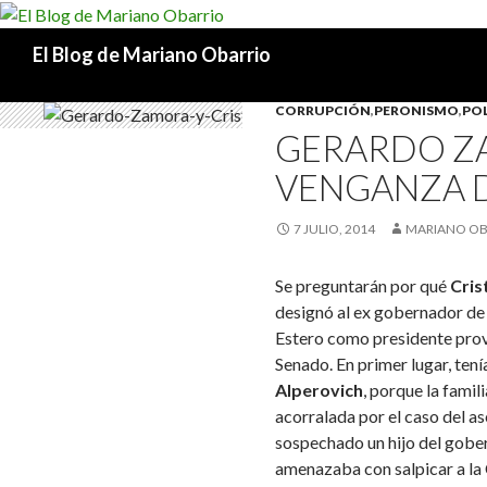
Buscar
El Blog de Mariano Obarrio
CORRUPCIÓN
,
PERONISMO
,
POL
GERARDO Z
VENGANZA D
7 JULIO, 2014
MARIANO OB
Se preguntarán por qué
Cris
designó al ex gobernador de
Estero como presidente prov
Senado. En primer lugar, ten
Alperovich
, porque la fami
acorralada por el caso del a
sospechado un hijo del gobe
amenazaba con salpicar a la