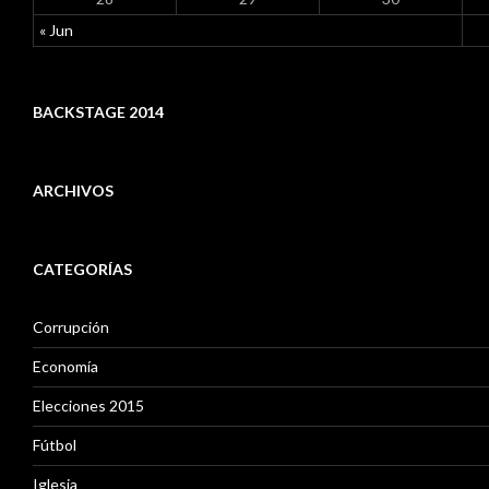
« Jun
BACKSTAGE 2014
ARCHIVOS
A
r
CATEGORÍAS
c
h
i
Corrupción
v
o
Economía
s
Elecciones 2015
Fútbol
Iglesia