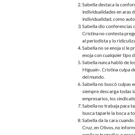
Sabella destaca la conform
individualidade
s en aras d
individualidad, como aut
Sabella dio conferencias 
Cristina no contesta pre
al periodista y lo ridiculiza
Sabella no se enoja si le p
enoja con cualquier tipo d
Sabella nunca habló de los
Higuaín-. Cristina culpa d
del mundo.
Sabella no buscó culpas en 
siempre descarga todas las
empresarios, los sindicalis
Sabella no trabaja para ta
busca taparle la boca a to
Sabella da la cara cuando 
Cruz, en Olivos, no infor
explicar tragedias o proc