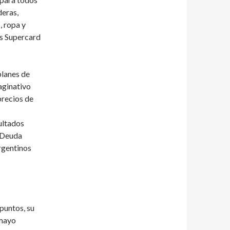
deras,
, ropa y
os Supercard
planes de
aginativo
precios de
ultados
a Deuda
argentinos
puntos, su
 mayo