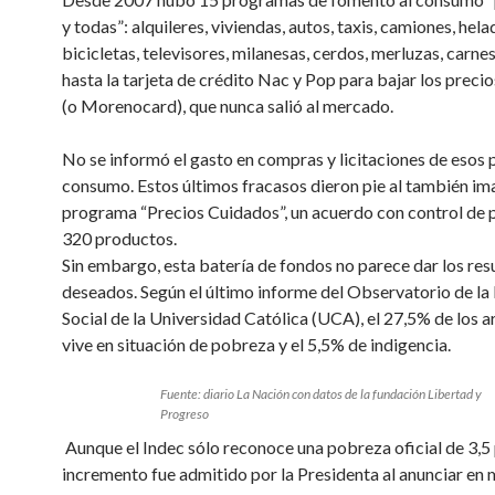
y todas”: alquileres, viviendas, autos, taxis, camiones, hela
bicicletas, televisores, milanesas, cerdos, merluzas, carnes
hasta la tarjeta de crédito Nac y Pop para bajar los preci
(o Morenocard), que nunca salió al mercado.
No se informó el gasto en compras y licitaciones de esos 
consumo. Estos últimos fracasos dieron pie al también im
programa “Precios Cuidados”, un acuerdo con control de 
320 productos.
Sin embargo, esta batería de fondos no parece dar los res
deseados. Según el último informe del Observatorio de l
Social de la Universidad Católica (UCA), el 27,5% de los 
vive en situación de pobreza y el 5,5% de indigencia.
Fuente: diario La Nación con datos de la fundación Libertad y
Progreso
Aunque el Indec sólo reconoce una pobreza oficial de 3,5 
incremento fue admitido por la Presidenta al anunciar en