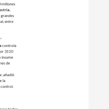
 millones
ustria
,
a grandes
al, entre
so
a
controla
por 3110
o insume
nes de
r, añadió
e la
 control.
para todos