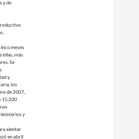
s y de
productivo
s,
 cinco meses
 ellas, más
res. Se
s.
tad y
aria, los
bre de 2007,
e 15.200
aron
ministerios y
ara alentar
anzó en abril