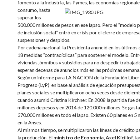
fomento a la industria, las Pymes, las economías regionale
consumo
, hasta
superar los
500.000 millones de pesos en ese lapso. Pero el “modelo 
de inclusión social” entró en crisis por el cierre de empresa
suspensiones y despidos.
Por cadena nacional, la Presidenta anunció en los últimos
18 medidas “contracíclicas” para sostener el modelo. Entre
viviendas, ómnibus y subsidios para no despedir trabajado
esperan decenas de anuncios más en las próximas semana
Según un informe para LA NACION de la Fundación Liber
Progreso (LyP), en base al análisis de ejecución presupuest
planes sociales se multiplicaron ocho veces desde diciem
cuando asumió Cristina Kirchner. En 2008 la partida fue d
millones de pesos y en 2014 de 120.000 millones. Se gast
370.000 millones en todo el lapso. Existen 60 planes en 5 
en la Anses.
Al mismos tiempo, se multiplicaron las líneas de crédito p
la producción. El
ministro de Economía
,
Axel Kicillof
, l