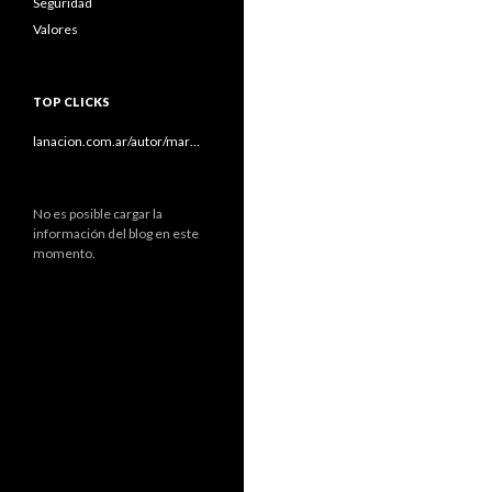
Seguridad
Valores
TOP CLICKS
lanacion.com.ar/autor/mar…
No es posible cargar la
información del blog en este
momento.