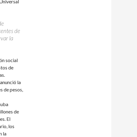
Universal
de
centes de
evar la
ón social
stos de
as.
 anunció la
s de pesos,
suba
illones de
s. El
rio, los
n la