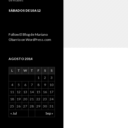
de Robles
SÁBADOS DE 10 A 12
Follow El Blog de Mariano
Obarrio on WordPress.com
AGOSTO 2014
L
T
W
T
F
S
S
1
2
3
4
5
6
7
8
9
10
11
12
13
14
15
16
17
18
19
20
21
22
23
24
25
26
27
28
29
30
31
« Jul
Sep »