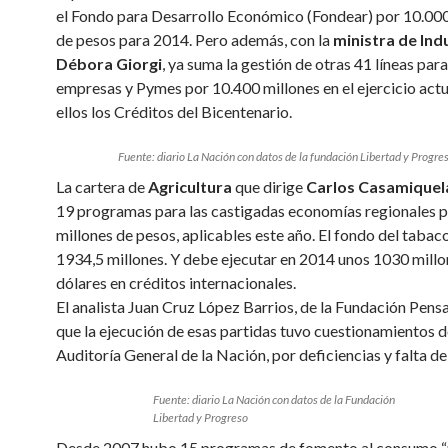
el Fondo para Desarrollo Económico (Fondear) por 10.000
de pesos para 2014. Pero además, con la
ministra de Ind
Débora Giorgi
, ya suma la gestión de otras 41 líneas par
empresas y Pymes por 10.400 millones en el ejercicio actu
ellos los Créditos del Bicentenario.
Fuente: diario La Nación con datos de la fundación Libertad y Progre
La cartera de
Agricultura
que dirige
Carlos Casamiquel
19 programas para las castigadas economías regionales 
millones de pesos, aplicables este año. El fondo del tabac
1934,5 millones. Y debe ejecutar en 2014 unos 1030 millo
dólares en créditos internacionales.
El analista Juan Cruz López Barrios, de la Fundación Pensa
que la ejecución de esas partidas tuvo cuestionamientos d
Auditoría General de la Nación, por deficiencias y falta de
Fuente: diario La Nación con datos de la Fundación
Libertad y Progreso
Desde 2007 hubo 15 programas de fomento al consumo “