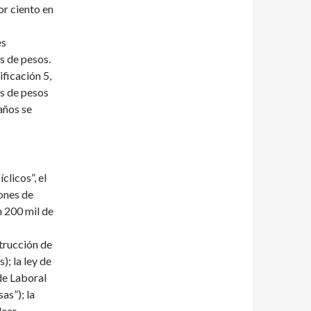
r ciento en
es
s de pesos.
ificación 5,
es de pesos
años se
clicos”, el
ones de
n 200 mil de
trucción de
; la ley de
de Laboral
as”); la
ear.