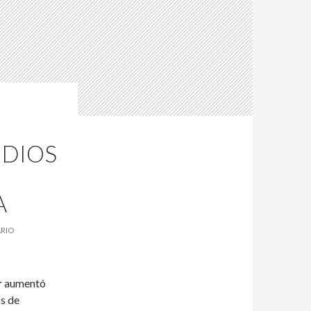
IDIOS
A
RIO
r
aumentó
os de