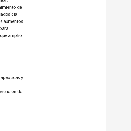
nimiento de
ados); la
los aumentos
 para
 que amplió
rapéuticas y
evención del