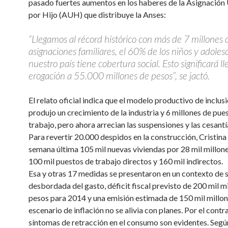
pasado fuertes aumentos en los haberes de la Asignación 
por Hijo (AUH) que distribuye la Anses:
“Llegamos al récord histórico con más de 7 millones 
asignaciones familiares, el 60% de los niños y adoles
nuestro país tiene cobertura social. Esto significará ll
erogación a 55.000 millones de pesos”, se jactó.
El relato oficial indica que el modelo productivo de inclusi
produjo un crecimiento de la industria y 6 millones de pue
trabajo, pero ahora arrecian las suspensiones y las cesantí
Para revertir 20.000 despidos en la construcción, Cristina
semana última 105 mil nuevas viviendas por 28 mil millone
100 mil puestos de trabajo directos y 160 mil indirectos.
Esa y otras 17 medidas se presentaron en un contexto de 
desbordada del gasto, déficit fiscal previsto de 200 mil m
pesos para 2014 y una emisión estimada de 150 mil millone
escenario de inflación no se alivia con planes. Por el contra
síntomas de retracción en el consumo son evidentes. Segú