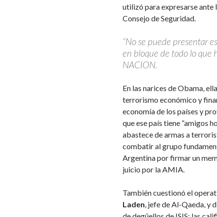
utilizó para expresarse ante
Consejo de Seguridad.
“No se puede presentar e
en bloque de todo lo que h
NACION.
En las narices de Obama, ell
terrorismo económico y finan
economía de los países y pro
que ese país tiene “amigos 
abastece de armas a terroris
combatir al grupo fundamenta
Argentina por firmar un me
juicio por la AMIA.
También cuestionó el operat
Laden
, jefe de Al-Qaeda, y 
de degüellos de ISIS: las cali