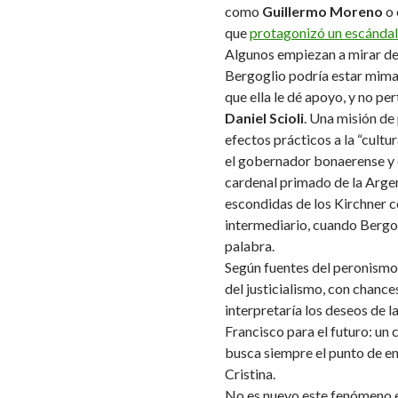
como
Guillermo Moreno
o 
que
protagonizó un escándalo
Algunos empiezan a mirar de
Bergoglio podría estar mima
que ella le dé apoyo, y no pe
Daniel Scioli
. Una misión de
efectos prácticos a la “cultu
el gobernador bonaerense y 
cardenal primado de la Argen
escondidas de los Kirchner c
intermediario, cuando Bergo
palabra.
Según fuentes del peronismo y 
del justicialismo, con chance
interpretaría los deseos de la
Francisco para el futuro: un
busca siempre el punto de en
Cristina.
No es nuevo este fenómeno en