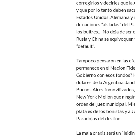
corregirlos y decirles que l
y que por lo tanto deben sac
Estados Unidos, Alemania y m
de naciones “aisladas” del P
los buitres… No deja de ser 
Rusia y China se equivoquen 
“default”.
Tampoco pensaron en las efec
permanece en el Nacion Fidei
Gobierno con esos fondos? H
dólares de la Argentina dand
Buenos Aires, inmovilizados,
New York Mellon que ningún
orden del juez municipal. Mie
plata es de los bonistas y a
J
Paradojas del destino.
La mala praxis será un “leidi