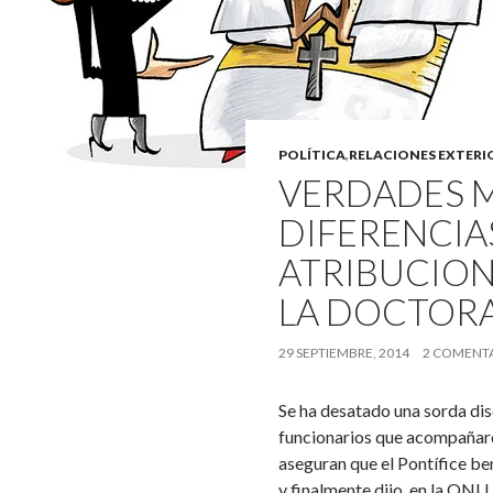
POLÍTICA
,
RELACIONES EXTERI
VERDADES M
DIFERENCIA
ATRIBUCION
LA DOCTORA
29 SEPTIEMBRE, 2014
2 COMENT
Se ha desatado una sorda disc
funcionarios que acompañar
aseguran que el Pontífice ben
y finalmente dijo, en la ONU