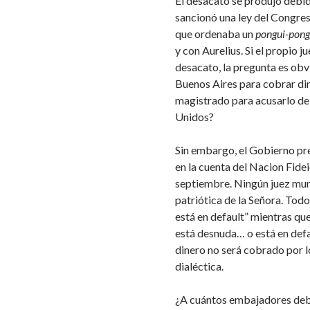
El desacato se produjo debid
sancionó una ley del Congreso
que ordenaba un
pongui-pong
y con Aurelius. Si el propio j
desacato, la pregunta es obv
Buenos Aires para cobrar din
magistrado para acusarlo de 
Unidos?
Sin embargo, el Gobierno pre
en la cuenta del Nacion Fide
septiembre. Ningún juez mun
patriótica de la Señora. Tod
está en default” mientras qu
está desnuda… o está en defa
dinero no será cobrado por l
dialéctica.
¿A cuántos embajadores de