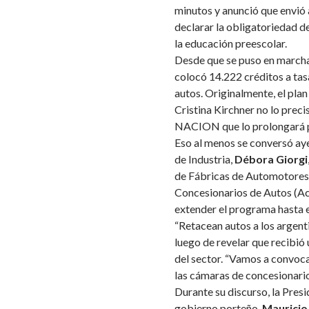
minutos y anunció que envió 
declarar la obligatoriedad de
la educación preescolar.
Desde que se puso en marcha,
colocó 14.222 créditos a ta
autos. Originalmente, el plan 
Cristina Kirchner no lo preci
NACION que lo prolongará po
Eso al menos se conversó aye
de Industria,
Débora Giorgi
de Fábricas de Automotores 
Concesionarios de Autos (Aca
extender el programa hasta e
“Retacean autos a los argenti
luego de revelar que recibió 
del sector. “Vamos a convoca
las cámaras de concesionarios
Durante su discurso, la Presid
gobierno porteño,
Mauricio