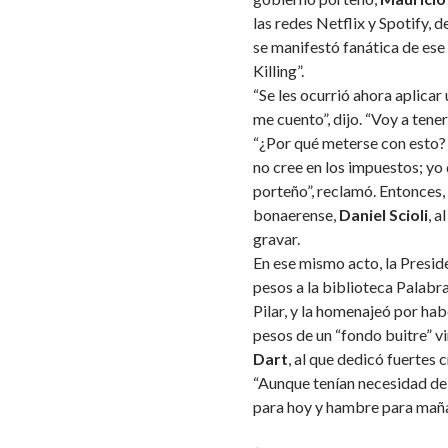
las redes Netflix y Spotify, d
se manifestó fanática de ese 
Killing”.
“Se les ocurrió ahora aplicar
me cuento”, dijo. “Voy a tener
“¿Por qué meterse con esto? 
no cree en los impuestos; yo
porteño”, reclamó. Entonces,
bonaerense,
Daniel Scioli
, a
gravar.
En ese mismo acto, la Presid
pesos a la biblioteca Palabr
Pilar, y la homenajeó por h
pesos de un “fondo buitre” v
Dart
, al que dedicó fuertes c
“Aunque tenían necesidad de
para hoy y hambre para mañan