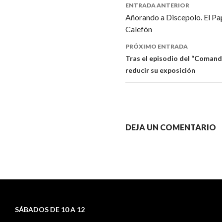
ENTRADA ANTERIOR
Añorando a Discepolo. El Pap
Navegador
Calefón
de
PRÓXIMO ENTRADA
artículos
Tras el episodio del “Coman
reducir su exposición
DEJA UN COMENTARIO
SÁBADOS DE 10 A 12