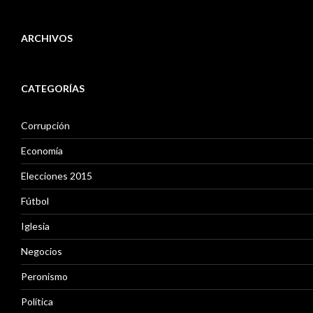
ARCHIVOS
A
r
CATEGORÍAS
c
h
i
Corrupción
v
o
Economía
s
Elecciones 2015
Fútbol
Iglesia
Negocios
Peronismo
Política