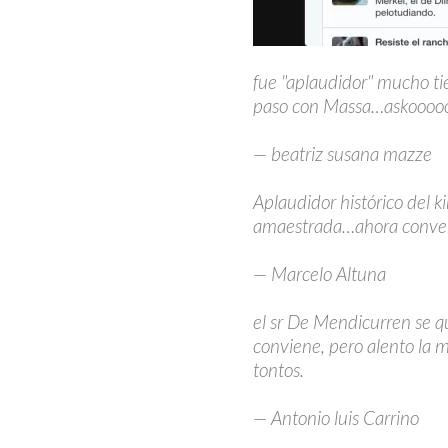
fue "aplaudidor" mucho ti
paso con Massa…askoooo
— beatriz susana mazze
Aplaudidor histórico del 
amaestrada…ahora conver
— Marcelo Altuna
el sr De Mendicurren se q
conviene, pero alento la
tontos.
— Antonio luis Carrino