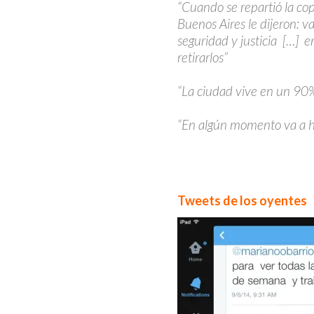
“Cuando se repartió la cop
Buenos Aires le dijeron:
seguridad y justicia […]
retirarlos”
“La ciudad vive en un 90%
“En algún momento va a h
Tweets de los oyentes