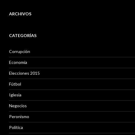
ARCHIVOS
A
r
CATEGORÍAS
c
h
i
Corrupción
v
o
Economía
s
Elecciones 2015
Fútbol
Iglesia
Negocios
Peronismo
Política