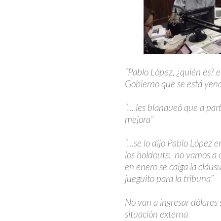
“Pablo López, ¿quién es? 
Gobierno que se está yen
“… les blanqueó que a par
mejora”
“…se lo dijo Pablo López en
los holdouts: no vamos a 
en enero se caiga la cláu
jueguito para la tribuna”
No van a ingresar dólares 
situación externa