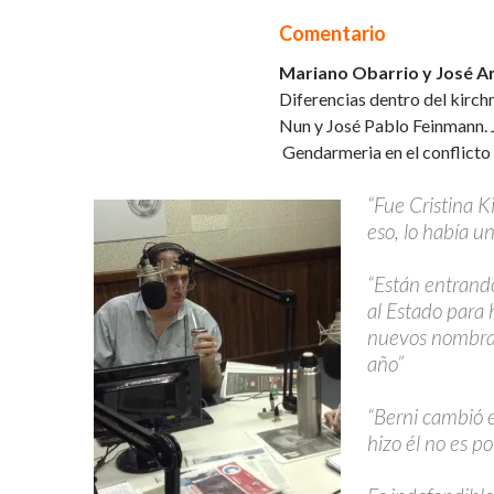
Comentario
Mariano Obarrio y José A
Diferencias dentro del kirch
Nun y José Pablo Feinmann. J
Gendarmeria en el conflicto 
“Fue Cristina K
eso, lo había u
“Están entran
al Estado para 
nuevos nombra
año”
“Berni cambió e
hizo él no es p