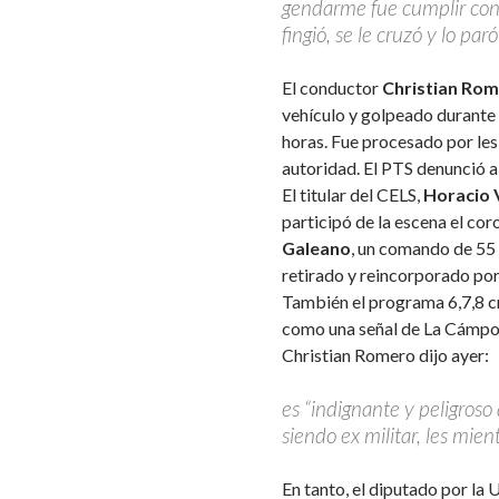
gendarme fue cumplir con 
fingió, se le cruzó y lo pa
El conductor
Christian Ro
vehículo y golpeado durante 
horas. Fue procesado por lesi
autoridad. El PTS denunció a
El titular del CELS,
Horacio 
participó de la escena el cor
Galeano
, un comando de 55 
retirado y reincorporado por
También el programa 6,7,8 cri
como una señal de La Cámpo
Christian Romero dijo ayer:
es “indignante y peligroso
siendo ex militar, les mien
En tanto, el diputado por la