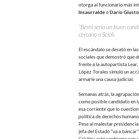
otorga al funcionario más in
Insaurralde
o
Darío Giusto
“Berni sería un buen candi
cercano a Scioli.
El escándalo se desató en las
sociales que demostró que du
frente a la autopartista Lea
López Torales simuló un acci
armarle una causa judicial.
Semanas atrás, la agrupació
como posible candidato en la
esa corriente que lo cuestion
política de derechos humano
Pese al malestar presidencial
jefa del Estado “va a bancar”
Cristina está conforme con su