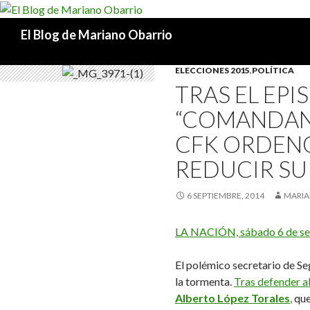
Buscar
El Blog de Mariano Obarrio
ELECCIONES 2015
,
POLÍTICA
TRAS EL EPI
“COMANDAN
CFK ORDENÓ
REDUCIR SU
6 SEPTIEMBRE, 2014
MARIA
LA NACIÓN, sábado 6 de se
El polémico secretario de S
la tormenta.
Tras defender 
Alberto López Torales
,
que