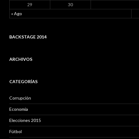
29
30
« Ago
BACKSTAGE 2014
ARCHIVOS
A
r
CATEGORÍAS
c
h
i
Corrupción
v
o
Economía
s
Elecciones 2015
Fútbol