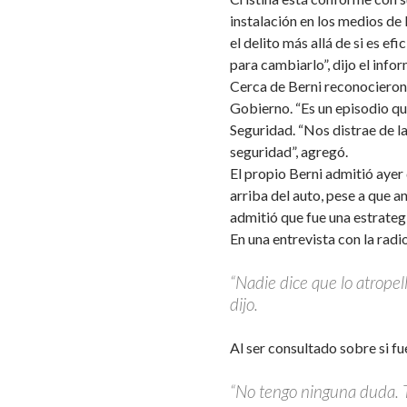
instalación en los medios de
el delito más allá de si es ef
para cambiarlo”, dijo el info
Cerca de Berni reconocieron 
Gobierno. “Es un episodio que
Seguridad. “Nos distrae de la
seguridad”, agregó.
El propio Berni admitió ayer
arriba del auto, pese a que a
admitió que fue una estrateg
En una entrevista con la radi
“Nadie dice que lo atropell
dijo.
Al ser consultado sobre si fu
“No tengo ninguna duda. T