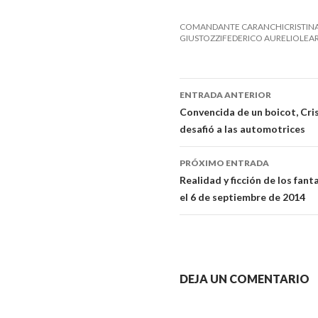
COMANDANTE CARANCHICRISTINA 
GIUSTOZZIFEDERICO AURELIOLEAR
ENTRADA ANTERIOR
Navegador
Convencida de un boicot, Cri
desafió a las automotrices
de
artículos
PRÓXIMO ENTRADA
Realidad y ficción de los fa
el 6 de septiembre de 2014
DEJA UN COMENTARIO