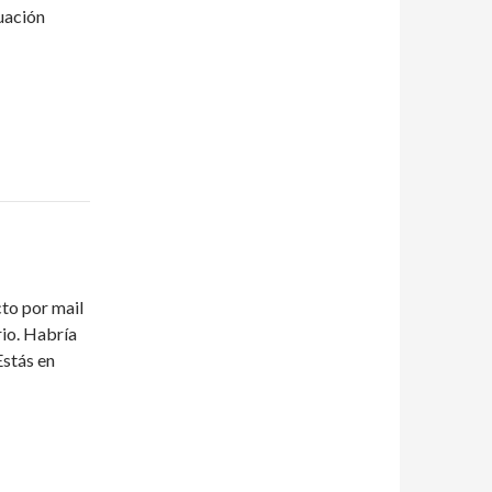
luación
to por mail
rio. Habría
Estás en