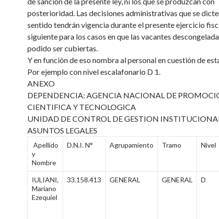
de sanción de la presente ley, ni los que se produzcan con
posterioridad. Las decisiones administrativas que se dicte
sentido tendrán vigencia durante el presente ejercicio fisca
siguiente para los casos en que las vacantes descongelad
podido ser cubiertas.
Y en función de eso nombra al personal en cuestión de est
Por ejemplo con nivel escalafonario D 1.
ANEXO
DEPENDENCIA: AGENCIA NACIONAL DE PROMOC
CIENTIFICA Y TECNOLOGICA
UNIDAD DE CONTROL DE GESTION INSTITUCIONA
ASUNTOS LEGALES
Apellido
D.N.I. N°
Agrupamiento
Tramo
Nivel
y
Nombre
IULIANI,
33.158.413
GENERAL
GENERAL
D
Mariano
Ezequiel