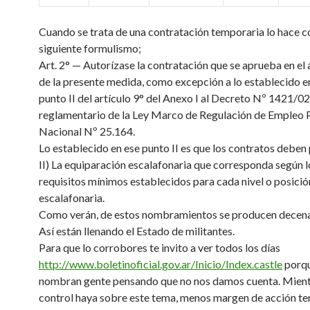
Cuando se trata de una contratación temporaria lo hace c
siguiente formulismo;
Art. 2° — Autorízase la contratación que se aprueba en el 
de la presente medida, como excepción a lo establecido en 
punto II del artículo 9° del Anexo I al Decreto Nº 1421/02
reglamentario de la Ley Marco de Regulación de Empleo 
Nacional Nº 25.164.
Lo establecido en ese punto II es que los contratos deben 
II) La equiparación escalafonaria que corresponda según l
requisitos mínimos establecidos para cada nivel o posició
escalafonaria.
Como verán, de estos nombramientos se producen decenas
Así están llenando el Estado de militantes.
Para que lo corrobores te invito a ver todos los días
http://www.boletinoficial.gov.ar/Inicio/Index.castle
porqu
nombran gente pensando que no nos damos cuenta. Mien
control haya sobre este tema, menos margen de acción te