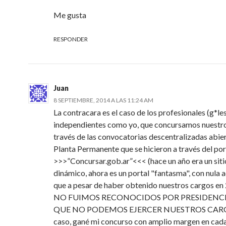
Me gusta
RESPONDER
Juan
8 SEPTIEMBRE, 2014 A LAS 11:24 AM
La contracara es el caso de los profesionales (g*le
independientes como yo, que concursamos nuestro
través de las convocatorias descentralizadas abie
Planta Permanente que se hicieron a través del por
>>>”Concursar.gob.ar”<<< (hace un año era un sit
dinámico, ahora es un portal "fantasma", con nula a
que a pesar de haber obtenido nuestros cargos
NO FUIMOS RECONOCIDOS POR PRESIDENCI
QUE NO PODEMOS EJERCER NUESTROS CARGO
caso, gané mi concurso con amplio margen en cada