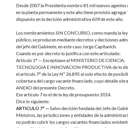
Desde 2007 la Presidenta nombro 81 mil nuevos agentes 
en la planta permanente y este año tiene previsto agregar
dispuesto en la decisión administrativa 609 de este año.
Los nombramientos SIN CONCURSO, como manda la ley
público, se producen mediante decretos y decisiones admi
del jefe del Gabinete, en este caso Jorge Capitanich.
Cuando es por decreto lo justifica con este artículado:
Artículo 1° — Exceptúase al MINISTERIO DE CIENCIA,
TECNOLOGIA E INNOVACION PRODUCTIVA de lo disp
el artículo 7° de la Ley Nº 26.895 al solo efecto de posibili
cobertura del cargo vacante financiado, cuyo detalle obra
ANEXO del presente Decreto.
Ese artículo 7 es el de la ley de presupuesto 2014.
Dice lo siguiente:
ARTICULO 7º —
Salvo decisión fundada del Jefe de Gabi
Ministros, las jurisdicciones y entidades de la administrac
no podrán cubrir los cargos vacantes financiados existente