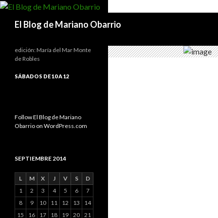
Buscar
El Blog de Mariano Obarrio
edición: María del Mar Monte
de Robles
SÁBADOS DE 10 A 12
Follow El Blog de Mariano
Obarrio on WordPress.com
SEPTIEMBRE 2014
L
M
X
J
V
S
D
1
2
3
4
5
6
7
8
9
10
11
12
13
14
15
16
17
18
19
20
21