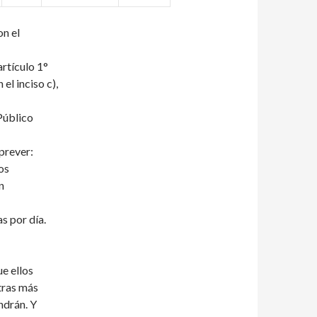
on el
artículo 1°
el inciso c),
Público
prever:
os
n
 por día.
e ellos
tras más
ndrán. Y