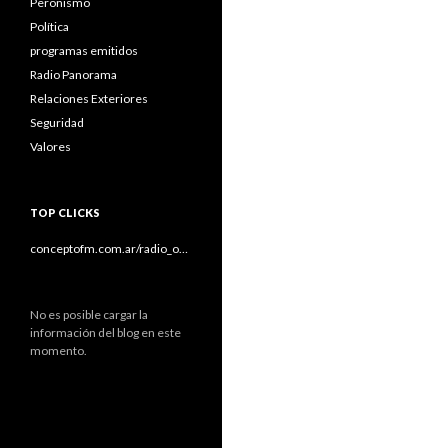
Peronismo
Política
programas emitidos
Radio Panorama
Relaciones Exteriores
Seguridad
Valores
TOP CLICKS
conceptofm.com.ar/radio_o…
No es posible cargar la
información del blog en este
momento.