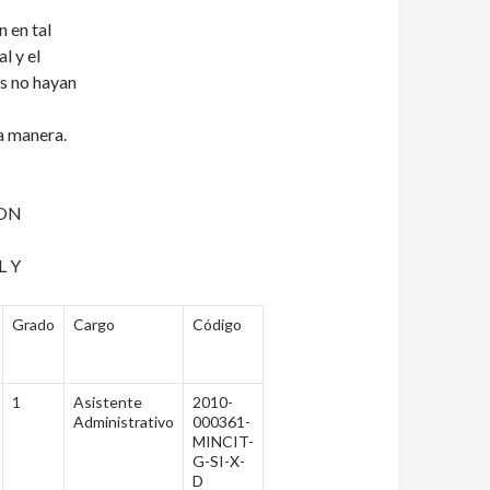
n en tal
l y el
as no hayan
a manera.
ION
L Y
Grado
Cargo
Código
1
Asistente
2010-
Administrativo
000361-
MINCIT-
G-SI-X-
D