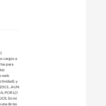
s)
s cargos a
rtas para
tal
io web
ctividad), y
 en 2013…AUN
A, POR LO
S. En mi
 una de las