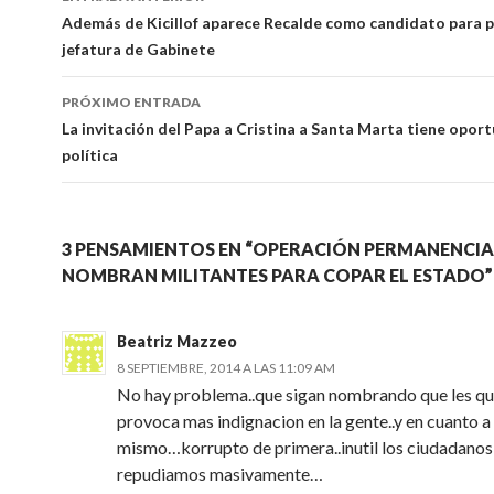
Navegador
Además de Kicillof aparece Recalde como candidato para p
jefatura de Gabinete
de
artículos
PRÓXIMO ENTRADA
La invitación del Papa a Cristina a Santa Marta tiene opor
política
3 PENSAMIENTOS EN “OPERACIÓN PERMANENCI
NOMBRAN MILITANTES PARA COPAR EL ESTADO”
Beatriz Mazzeo
8 SEPTIEMBRE, 2014 A LAS 11:09 AM
No hay problema..que sigan nombrando que les q
provoca mas indignacion en la gente..y en cuanto a
mismo…korrupto de primera..inutil los ciudadanos
repudiamos masivamente…