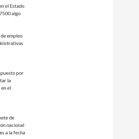
en el Estado
 7500 algo
 de empleo
nistrativas
uesto por
tar la
 en el
nete de
ión nacional
s a la fecha