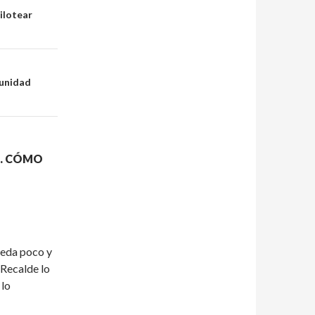
ilotear
tunidad
A. CÓMO
ueda poco y
 Recalde lo
 lo