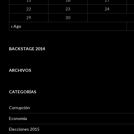
15
16
17
22
23
24
29
30
« Ago
BACKSTAGE 2014
ARCHIVOS
A
r
CATEGORÍAS
c
h
i
Corrupción
v
o
Economía
s
Elecciones 2015