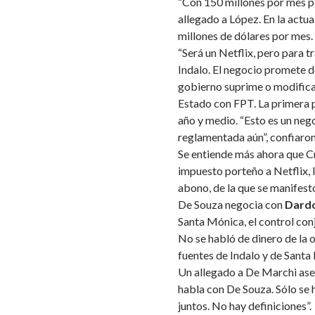
“Con 150 millones por mes par
allegado a López. En la actua
millones de dólares por mes.
“Será un Netflix, pero para 
Indalo. El negocio promete d
gobierno suprime o modifica 
Estado con FPT. La primera pr
año y medio. “Esto es un nego
reglamentada aún”, confiaron
Se entiende más ahora que Cr
impuesto porteño a Netflix, l
abono, de la que se manifestó
De Souza negocia con
Dard
Santa Mónica, el control con
No se habló de dinero de la
fuentes de Indalo y de Santa
Un allegado a De Marchi as
habla con De Souza. Sólo se 
juntos. No hay definiciones”.