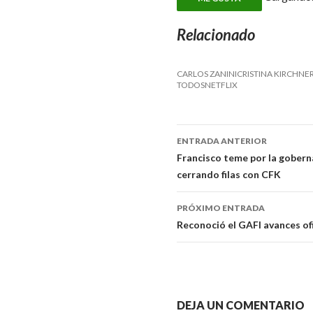
Relacionado
CARLOS ZANINICRISTINA KIRCHNE
TODOSNETFLIX
ENTRADA ANTERIOR
Navegador
Francisco teme por la goberna
cerrando filas con CFK
de
artículos
PRÓXIMO ENTRADA
Reconoció el GAFI avances ofi
DEJA UN COMENTARIO