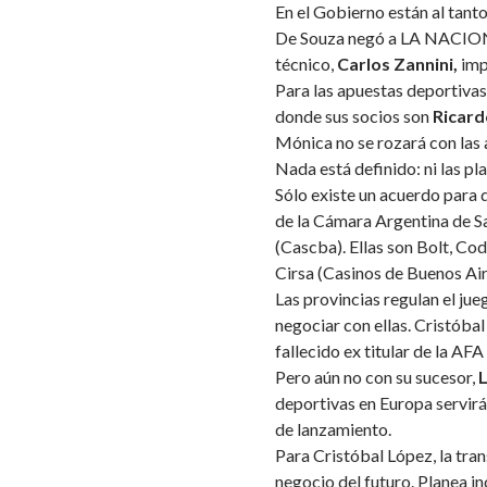
En el Gobierno están al tant
De Souza negó a LA NACION q
técnico,
Carlos Zannini,
imp
Para las apuestas deportivas 
donde sus socios son
Ricard
Mónica no se rozará con las 
Nada está definido: ni las pl
Sólo existe un acuerdo para
de la Cámara Argentina de S
(Cascba). Ellas son Bolt, C
Cirsa (Casinos de Buenos Air
Las provincias regulan el jue
negociar con ellas. Cristóba
fallecido ex titular de la AFA
Pero aún no con su sucesor,
L
deportivas en Europa servirá 
de lanzamiento.
Para Cristóbal López, la tran
negocio del futuro. Planea in