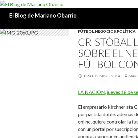
Buscar
El Blog de Mariano Obarrio
FÚTBOL
,
NEGOCIOS
,
POLÍTICA
CRISTÓBAL 
SOBRE EL N
FÚTBOL CON
18 SEPTIEMBRE, 2014
MARI
LA NACIÓN, jueves 18 de s
El empresario kirchnerista
C
por partida doble: además de
online, quiere controlar la f
con un portal por suscripci
apunta a superar en audiencia