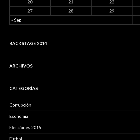
20
21
22
27
28
29
« Sep
BACKSTAGE 2014
ARCHIVOS
A
r
CATEGORÍAS
c
h
i
Corrupción
v
o
Economía
s
Elecciones 2015
Fútbol