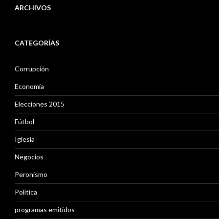
ARCHIVOS
A
r
CATEGORÍAS
c
h
i
Corrupción
v
o
Economía
s
Elecciones 2015
Fútbol
Iglesia
Negocios
Peronismo
Política
programas emitidos