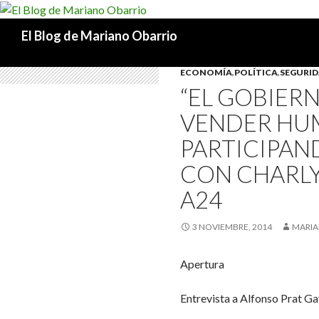
Buscar
El Blog de Mariano Obarrio
ECONOMÍA
,
POLÍTICA
,
SEGURI
“EL GOBIER
VENDER HUM
PARTICIPAND
CON CHARL
A24
3 NOVIEMBRE, 2014
MARIA
Apertura
Entrevista a Alfonso Prat 