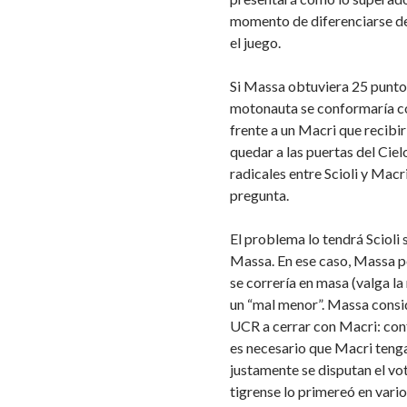
momento de diferenciarse de
el juego.
Si Massa obtuviera 25 puntos 
motonauta se conformaría co
frente a un Macri que recibir
quedar a las puertas del Cielo
radicales entre Scioli y Macr
pregunta.
El problema lo tendrá Scioli 
Massa. En ese caso, Massa p
se correría en masa (valga l
un “mal menor”. Massa consid
UCR a cerrar con Macri: conf
es necesario que Macri tenga
justamente se disputan el vot
tigrense lo primereó en vario