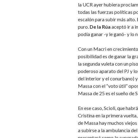
la UCR ayer hubiera procla
todas las fuerzas políticas
escalón para subir más alto.
puro.
De la Rúa
aceptó ir a i
podía ganar -y le ganó- y lo 
Con un Macri en crecimient
posibilidad es de ganar la gra
la segunda vuleta con un pis
poderoso aparato del PJ y l
del interior y el conurbano) 
Massa con el “voto útil” opo
Massa de 25 es el sueño de Sc
En ese caso, Scioli, que hab
Cristina en la primera vuelta
de Massa hay muchos viejos p
a subirse a la ambulancia de
presentará como lo superador 