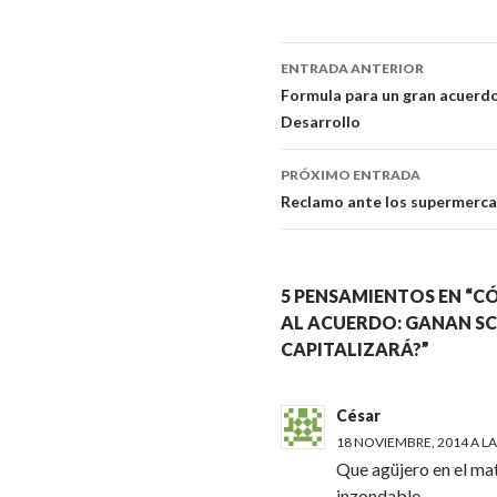
ENTRADA ANTERIOR
Navegador
Formula para un gran acuerdo 
Desarrollo
de
artículos
PRÓXIMO ENTRADA
Reclamo ante los supermerca
5 PENSAMIENTOS EN “C
AL ACUERDO: GANAN SCI
CAPITALIZARÁ?”
César
18 NOVIEMBRE, 2014 A LA
Que agüjero en el ma
inzondable.