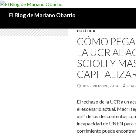
Buscar
El Blog de Mariano Obarrio
POLÍTICA
CÓMO PEGA 
LA UCR AL 
SCIOLI Y MA
CAPITALIZA
18 NOVIEMBRE, 2014
OBA
El rechazo de la UCR a un a
el escenario actual. Macri s
útil” de los descontentos co
incapacidad de UNEN para of
corrimiento puede encontrar 