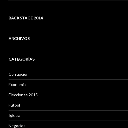
BACKSTAGE 2014
ARCHIVOS
A
r
CATEGORÍAS
c
h
i
Corrupción
v
o
Economía
s
Elecciones 2015
Fútbol
Iglesia
Negocios