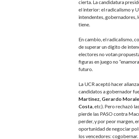
cierta. La candidatura presi
el interior: el radicalismo y
intendentes, gobernadores, l
tiene.
En cambio, el radicalismo, c
de superar un dígito de inte
electores no votan propuesta
figuras en juego no “enamor
futuro.
La UCR aceptó hacer alianzas 
candidatos a gobernador fue
Martinez, Gerardo Morales
Costa
, etc). Pero rechazó l
pierde las PASO contra Macr
perder, y por peor margen, en
oportunidad de negociar polí
los vencedores: cogobernar.