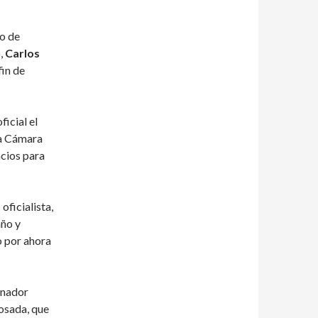
ro de
o,
Carlos
fin de
ficial el
la Cámara
cios para
oficialista,
año y
o por ahora
ernador
Rosada, que