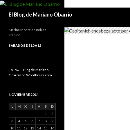
Buscar
El Blog de Mariano Obarrio
Marina Monte de Robles
edición
SÁBADOS DE 10 A 12
Follow El Blog de Mariano
Obarrio on WordPress.com
NOVIEMBRE 2014
L
M
X
J
V
S
D
1
2
3
4
5
6
7
8
9
10
11
12
13
14
15
16