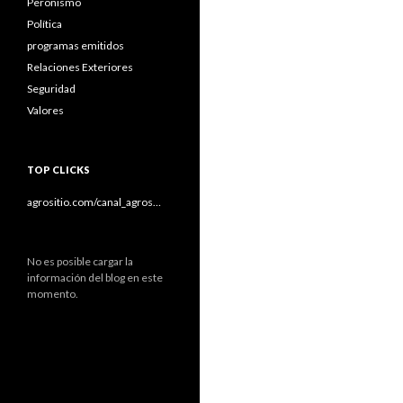
Peronismo
Política
programas emitidos
Relaciones Exteriores
Seguridad
Valores
TOP CLICKS
agrositio.com/canal_agros…
No es posible cargar la
información del blog en este
momento.