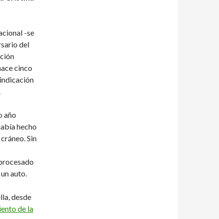
acional -se
rsario del
ación
hace cinco
vindicación
.
o año
había hecho
 cráneo. Sin
 procesado
un auto.
lla, desde
ento de la