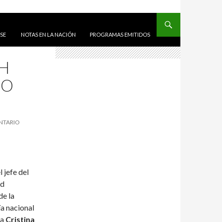
ALTAR AL CONTENIDO
ISE
NOTAS EN LA NACIÓN
PROGRAMAS EMITIDOS
CH
DO
NTARIO
l jefe del
ad
de la
ía nacional
ta
Cristina