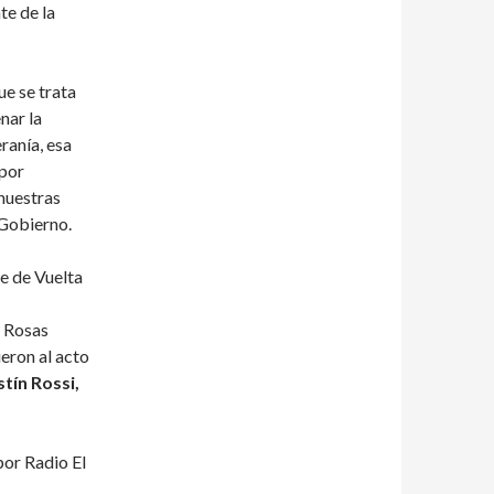
te de la
ue se trata
nar la
ranía, esa
 por
nuestras
 Gobierno.
e de Vuelta
 Rosas
ieron al acto
stín Rossi,
or Radio El