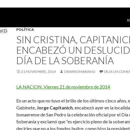
S
R
POLÍTICA
SIN CRISTINA, CAPITANI
ENCABEZÓ UN DESLUCI
DÍA DE LA SOBERANÍA
21 NOVIEMBRE, 2014
OBARRIOMARIANO
DEJA UN COME
LA NACION. Viernes 21 de noviembre de 2014
En un acto que no tuvo el brillo de los últimos cinco años, e
Gabinete,
Jorge Capitanich
, encabezó ayer en la localid
bonaerense de San Pedro la celebración oficial por el Día 
Soberanía y exclamó que “es ejercicio pleno de la soberan
decirles que no a los fondos buitre, como hizo la presiden