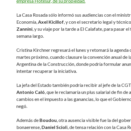
empresa Hotesur, de su propiedad.
La Casa Rosada sólo informó sus audiencias con el minist
Economía,
Axel Kicillof
, y con el secretario legal y técnic
Zannini
, y su viaje por la tarde a El Calafate, para pasar el 
semana largo.
Cristina Kirchner regresará el lunes y retomará la agenda o
martes próximo, cuando clausure la convención anual de 
Argentina de la Construcción, donde podría formular anun
intentar recuperar la iniciativa.
La jefa del Estado también podría recibir al jefe de la CGT 
Antonio Caló
, que le reclamaría un plus salarial de fin de 
cambios en el impuesto a las ganancias, lo que el Gobiern
negó.
Además de
Boudou
, otra ausencia visible fue la del gob
bonaerense,
Daniel Sciol
i, de tensa relación con la Casa 