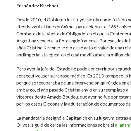
Fernández Kirchner
“.
Desde 2010, el Gobierno instituyó ese día como feriado n
efectivizará el lunes próximo- para celebrar el 169° anive
Combate de la Vuelta de Obligado, en el que la Confeder
Argentina venció a la flota anglofrancesa. Por eso, desde 
años Cristina Kirchner le dio a ese acto el valor de una rei
antiimperialista épica, en el cual movilizaba a la militancia
Pero ayer la jefa del Estado no pudo concurrir por segund
consecutivo, por su reposo médico. En 2013, tampoco lo 
porque se recuperaba de una intervención quirúrgica en el
embargo, el año pasado Cristina envió en su reemplazo al
vicepresidente Amado Boudou, que ayer no fue por estar
por los casos Ciccone y la adulteración de documentos de 
La mandataria designó a Capitanich en su lugar, mientras e
Olivos, siguió de cerca las informaciones sobre el
allanami