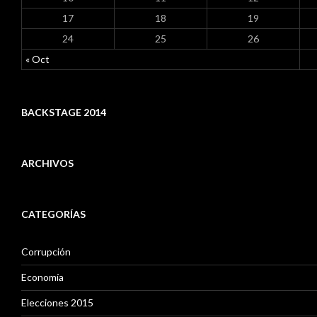
17
18
19
24
25
26
« Oct
BACKSTAGE 2014
ARCHIVOS
A
r
CATEGORÍAS
c
h
i
Corrupción
v
o
Economía
s
Elecciones 2015