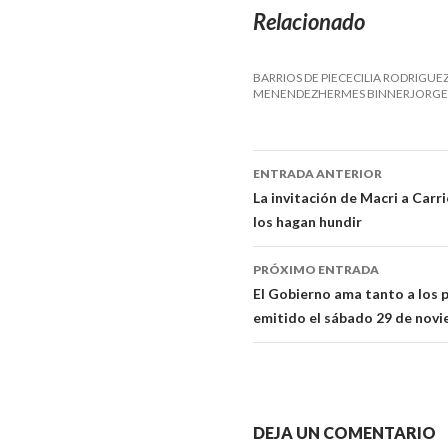
Relacionado
BARRIOS DE PIECECILIA RODRIGU
MENENDEZHERMES BINNERJORGE 
ENTRADA ANTERIOR
Navegador
La invitación de Macri a Carri
los hagan hundir
de
artículos
PRÓXIMO ENTRADA
El Gobierno ama tanto a los 
emitido el sábado 29 de nov
DEJA UN COMENTARIO