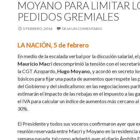
MOYANO PARA LIMITAR L
PEDIDOS GREMIALES
5 FEBRERO, 2016
DEJA UN COMENTARIO
LA NACIÓN, 5 de febrero
En medio de la escalada verbal por la discusión salarial, el
Mauricio Mac
ri descomprimió la tensión con el secretari
la CGT Azopardo,
Hugo Moyano,
y acordó en secreto los
básicos para fijar una pauta de aumentos que respete las 
del Gobierno y del sindicalismo: en las negociaciones pari
estimarán el impacto de las rebajas en el impuesto a las g
el IVA para calcular un índice de aumentos más cercano al
30%.
El Presidente y todos sus voceros confirmaron ayer que ex
reunión reservada entre Macri y Moyano en la residencia d
semana pasada, tal como adelantó ayer el diario Ámbito F