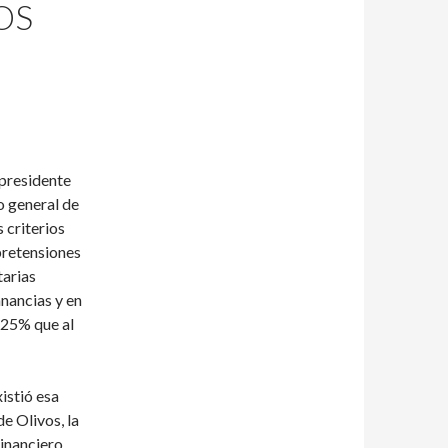
OS
 presidente
o general de
 criterios
pretensiones
tarias
anancias y en
 25% que al
istió esa
e Olivos, la
inanciero.