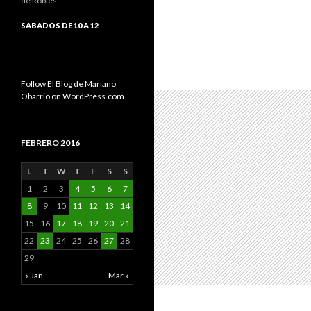
de Robles
SÁBADOS DE 10 A 12
Follow El Blog de Mariano
Obarrio on WordPress.com
FEBRERO 2016
L
T
W
T
F
S
S
1
2
3
4
5
6
7
8
9
10
11
12
13
14
15
16
17
18
19
20
21
22
23
24
25
26
27
28
29
« Jan
Mar »