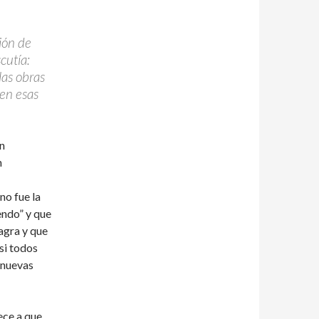
ión de
cutía:
las obras
 en esas
án
n
no fue la
endo” y que
agra y que
si todos
 nuevas
ece a que