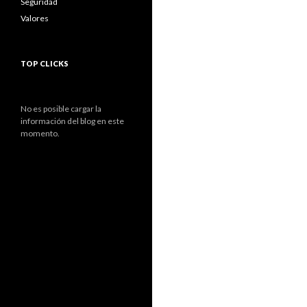
Seguridad
Valores
TOP CLICKS
No es posible cargar la
información del blog en este
momento.