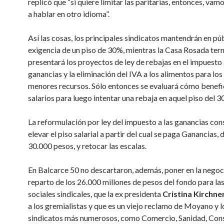
replicó que “si quiere limitar las paritarias, entonces, va
a hablar en otro idioma”.
Así las cosas, los principales sindicatos mantendrán en pú
exigencia de un piso de 30%, mientras la Casa Rosada ter
presentará los proyectos de ley de rebajas en el impuesto 
ganancias y la eliminación del IVA a los alimentos para los
menores recursos. Sólo entonces se evaluará cómo benefic
salarios para luego intentar una rebaja en aquel piso del 3
La reformulación por ley del impuesto a las ganancias cons
elevar el piso salarial a partir del cual se paga Ganancias,
30.000 pesos, y retocar las escalas.
En Balcarce 50 no descartaron, además, poner en la negoc
reparto de los 26.000 millones de pesos del fondo para la
sociales sindicales, que la ex presidenta
Cristina Kirchne
a los gremialistas y que es un viejo reclamo de Moyano y l
sindicatos más numerosos, como Comercio, Sanidad, Cons