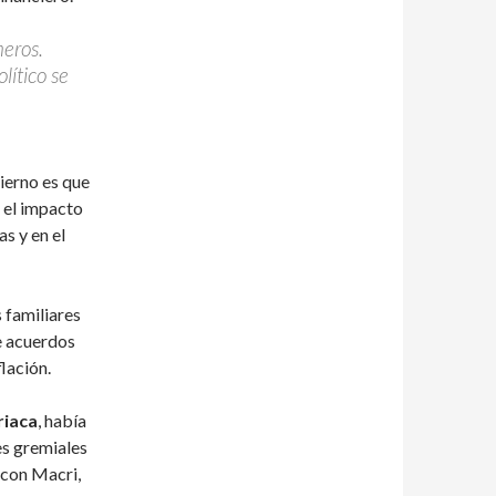
eros.
lítico se
ierno es que
 el impacto
s y en el
 familiares
de acuerdos
lación.
riaca
, había
es gremiales
 con Macri,