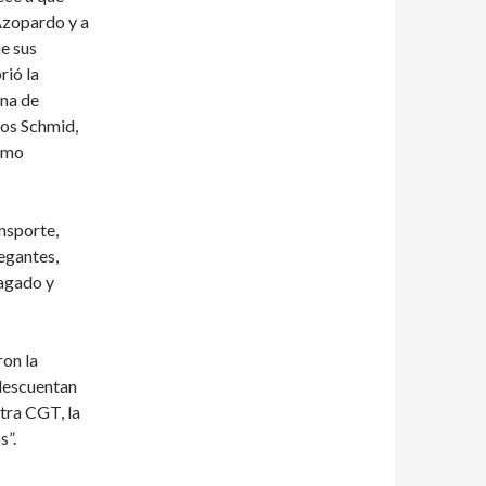
Azopardo y a
ue sus
rió la
ina de
los Schmid,
ermo
nsporte,
egantes,
agado y
ron la
 descuentan
tra CGT, la
s”.