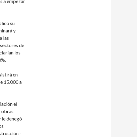
mos a empezar
blico su
minará y
a las
 sectores de
iarían los
0%.
istirá en
 de 15.000 a
iación el
s obras
r
le denegó
os
trucción -