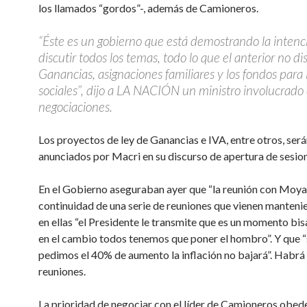
los llamados “gordos”-, además de Camioneros.
“Éste es un gobierno que está demostrando la intenc
discutir todos los temas, todo lo que el anterior no dis
Ganancias, asignaciones familiares y los fondos para 
sociales”, dijo a LA NACIÓN un ministro involucrado
negociaciones.
Los proyectos de ley de Ganancias e IVA, entre otros, ser
anunciados por Macri en su discurso de apertura de sesio
En el Gobierno aseguraban ayer que “la reunión con Moya
continuidad de una serie de reuniones que vienen manteni
en ellas “el Presidente le transmite que es un momento bis
en el cambio todos tenemos que poner el hombro”. Y que “
pedimos el 40% de aumento la inflación no bajará”. Habrá
reuniones.
La prioridad de negociar con el líder de Camioneros obed