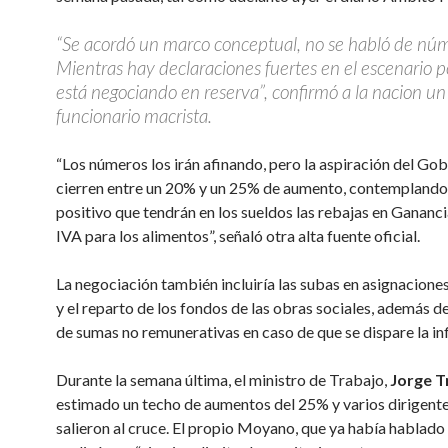
“Se acordó un marco conceptual, no se habló de núm
Mientras hay declaraciones fuertes en el escenario po
está negociando en reserva”, confirmó a la nacion un
funcionario macrista.
“Los números los irán afinando, pero la aspiración del Gob
cierren entre un 20% y un 25% de aumento, contemplando
positivo que tendrán en los sueldos las rebajas en Ganancia
IVA para los alimentos”, señaló otra alta fuente oficial.
La negociación también incluiría las subas en asignaciones
y el reparto de los fondos de las obras sociales, además 
de sumas no remunerativas en caso de que se dispare la inf
Durante la semana última, el ministro de Trabajo,
Jorge T
estimado un techo de aumentos del 25% y varios dirigent
salieron al cruce. El propio Moyano, que ya había hablado