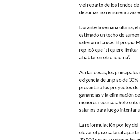
y el reparto de los fondos d
de sumas no remunerativas en
Durante la semana última, el
estimado un techo de aument
salieron al cruce. El propio
replicó que “si quiere limita
a hablar en otro idioma”.
Así las cosas, los principale
exigencia de un piso de 30%,
presentará los proyectos de l
ganancias y la eliminación de
menores recursos. Sólo enton
salarios para luego intentar 
La reformulación por ley del 
elevar el piso salarial a part
30.000 pesos, y retocar las e