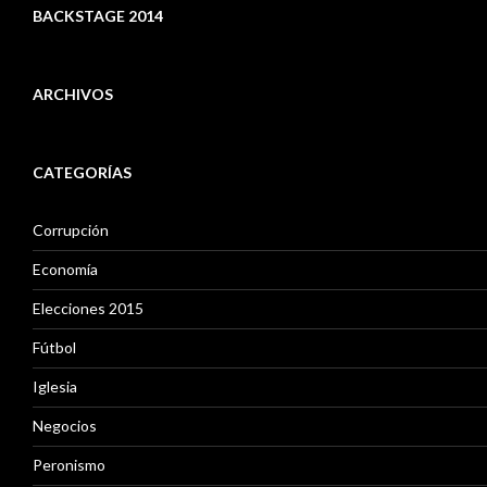
BACKSTAGE 2014
ARCHIVOS
A
r
CATEGORÍAS
c
h
i
Corrupción
v
o
Economía
s
Elecciones 2015
Fútbol
Iglesia
Negocios
Peronismo