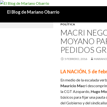
Buscar
El Blog de Mariano Obarrio
POLÍTICA
MACRI NEG
MOYANO PAR
PEDIDOS GR
5 FEBRERO, 2016
MARIANO
LA NACIÓN, 5 de feb
En medio de la escalada verba
Mauricio Mac
ri descomprim
la CGT Azopardo,
Hugo Mo
básicos para fijar una pauta
del Gobierno y del sindicalis