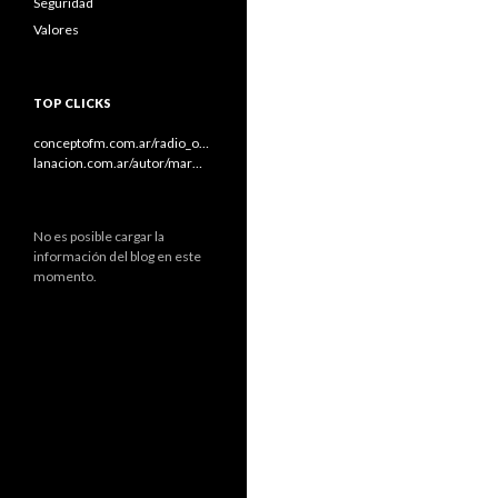
Seguridad
Valores
TOP CLICKS
conceptofm.com.ar/radio_o…
lanacion.com.ar/autor/mar…
No es posible cargar la
información del blog en este
momento.