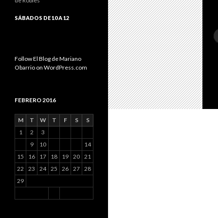
de Robles
SÁBADOS DE 10 A 12
Follow El Blog de Mariano
Obarrio on WordPress.com
FEBRERO 2016
M
T
W
T
F
S
S
1
2
3
9
10
14
15
16
17
18
19
20
21
22
23
24
25
26
27
28
29