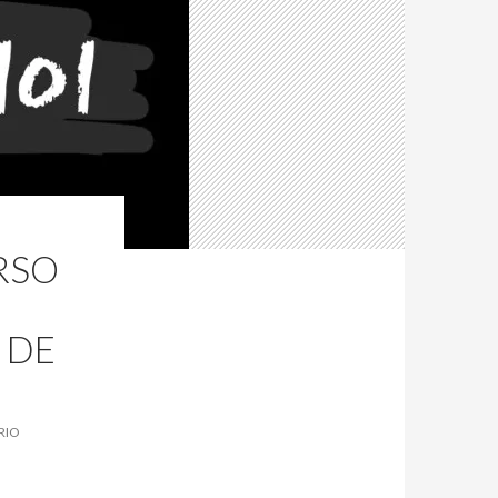
RSO
 DE
RIO