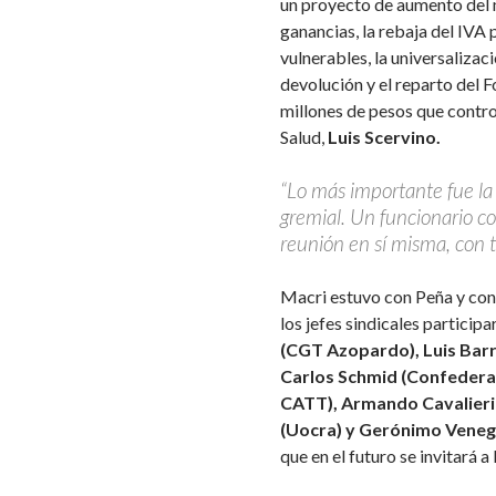
un proyecto de aumento del 
ganancias, la rebaja del IVA 
vulnerables, la universalizaci
devolución y el reparto del 
millones de pesos que contro
Salud,
Luis Scervino.
“Lo más importante fue la f
gremial. Un funcionario coi
reunión en sí misma, con t
Macri estuvo con Peña y con 
los jefes sindicales particip
(CGT Azopardo), Luis Barr
Carlos Schmid (Confedera
CATT), Armando Cavalieri
(Uocra) y Gerónimo Venega
que en el futuro se invitará 