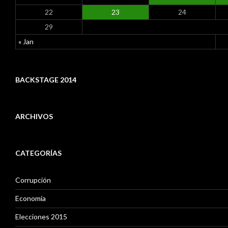
22
23
24
29
« Jan
BACKSTAGE 2014
ARCHIVOS
A
r
CATEGORÍAS
c
h
i
Corrupción
v
o
Economía
s
Elecciones 2015