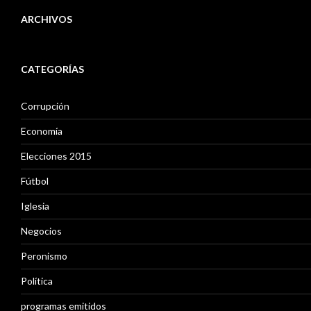
ARCHIVOS
A
r
CATEGORÍAS
c
h
i
Corrupción
v
o
Economía
s
Elecciones 2015
Fútbol
Iglesia
Negocios
Peronismo
Política
programas emitidos