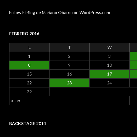
Follow El Blog de Mariano Obarrio on WordPress.com
FEBRERO 2016
L
T
W
1
2
3
8
9
10
15
16
17
22
23
24
29
« Jan
BACKSTAGE 2014